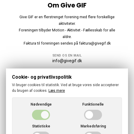
Om Give GIF
Give GIF er en flerstrenget forening med flere forskellige
aktiviteter.
Foreningen tilbyder Motion - Aktivitet - Fællesskab for alle
aldre.
Faktura til foreningen sendes på faktura@givegif.dk
SEND OS EN MAIL
info@givegif.dk
Følg os
Cookie- og privatlivspolitik
Vi bruger cookies til statistik. Ved at bruge vores side accepterer
du brugen af cookies.
Læs mere
Nødvendige
Funktionelle
© 2026 · Give GIF
GDPR
Statistiske
Markedsføring
CVR: 31981417