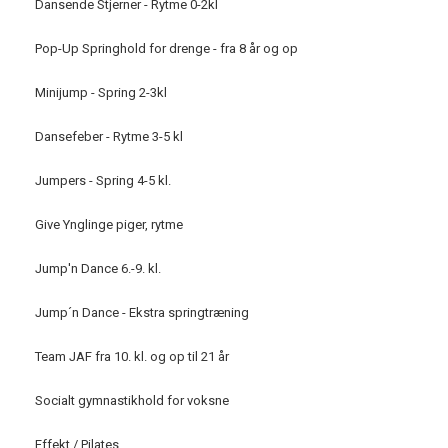
Dansende Stjerner - Rytme 0-2kl
Pop-Up Springhold for drenge - fra 8 år og op
Minijump - Spring 2-3kl
Dansefeber - Rytme 3-5 kl
Jumpers - Spring 4-5 kl.
Give Ynglinge piger, rytme
Jump'n Dance 6.-9. kl.
Jump´n Dance - Ekstra springtræning
Team JAF fra 10. kl. og op til 21 år
Socialt gymnastikhold for voksne
Effekt / Pilates